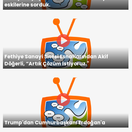
eskilerine sorduk.
Fethiye Sanayi Sitesi Esnaflarından Akif
Döğerli, “Artık Çözüm İstiyoruz."
Trump'dan Cumhurbaşkanı Erdoğan'a