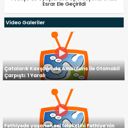
Esrar Ele Geçirildi
Video Galeriler
Çatalarık Kavşağında Ambulans ile Otomobil
Çarpıştı: 1 Yaralı
Fethiyede yaşanan sel felaketini Fethiye’nin